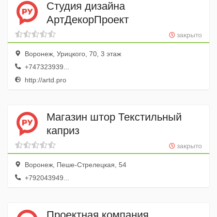
Студия дизайна
АртДекорПроект
закрыто
Воронеж, Урицкого, 70, 3 этаж
+747323939...
http://artd.pro
Магазин штор Текстильный
каприз
закрыто
Воронеж, Пеше-Стрелецкая, 54
+792043949...
Проектная компания