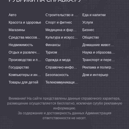
Авто
Строительство и ремонт
Еда и напитки
Красота и здоровье
Спорт и фитнес
Услуги
Магазины
Медицина и фармацевтика
Бизнес
Средства массовой информации
Культура и искусство
Общество
Недвижимость
Финансы
Домашние животные
Отдых и развлечения
Туризм
Наука и образование
Производство и поставки
Одежда и мода
Транспорт и перевозки
Государство
Справочно-информационные системы
Реклама и полиграфия
Компьютеры и интернет
Безопасность
Дом и интерьер
Товары для детей
Телекоммуникации и связь
Внимание! На сайте представлены данные справочного характера,
размещение осуществляется бесплатно, исключая сугубо рекламную
информацию.
За содержание и достоверность данных Администрация
ответственности не несет.