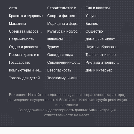
Авто
Строительство и ремонт
Еда и напитки
Красота и здоровье
Спорт и фитнес
Услуги
Магазины
Медицина и фармацевтика
Бизнес
Средства массовой информации
Культура и искусство
Общество
Недвижимость
Финансы
Домашние животные
Отдых и развлечения
Туризм
Наука и образование
Производство и поставки
Одежда и мода
Транспорт и перевозки
Государство
Справочно-информационные системы
Реклама и полиграфия
Компьютеры и интернет
Безопасность
Дом и интерьер
Товары для детей
Телекоммуникации и связь
Внимание! На сайте представлены данные справочного характера,
размещение осуществляется бесплатно, исключая сугубо рекламную
информацию.
За содержание и достоверность данных Администрация
ответственности не несет.