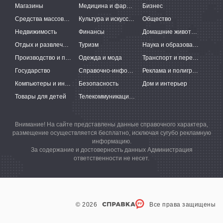
Магазины
Медицина и фармацевтика
Бизнес
Средства массовой информации
Культура и искусство
Общество
Недвижимость
Финансы
Домашние животные
Отдых и развлечения
Туризм
Наука и образование
Производство и поставки
Одежда и мода
Транспорт и перевозки
Государство
Справочно-информационные системы
Реклама и полиграфия
Компьютеры и интернет
Безопасность
Дом и интерьер
Товары для детей
Телекоммуникации и связь
Внимание! На сайте представлены данные справочного характера,
размещение осуществляется бесплатно, исключая сугубо рекламную
информацию.
За содержание и достоверность данных Администрация
ответственности не несет.
© 2026
Все права защищены