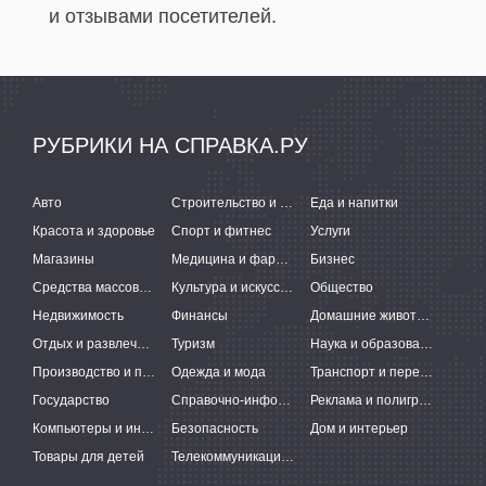
и отзывами посетителей.
РУБРИКИ НА СПРАВКА.РУ
Авто
Строительство и ремонт
Еда и напитки
Красота и здоровье
Спорт и фитнес
Услуги
Магазины
Медицина и фармацевтика
Бизнес
Средства массовой информации
Культура и искусство
Общество
Недвижимость
Финансы
Домашние животные
Отдых и развлечения
Туризм
Наука и образование
Производство и поставки
Одежда и мода
Транспорт и перевозки
Государство
Справочно-информационные системы
Реклама и полиграфия
Компьютеры и интернет
Безопасность
Дом и интерьер
Товары для детей
Телекоммуникации и связь